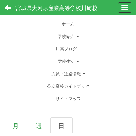
宮城県大河原産業高等学校川崎校
Toggl
ホーム
学校紹介
川高ブログ
学校生活
入試・進路情報
公立高校ガイドブック
サイトマップ
月
週
日