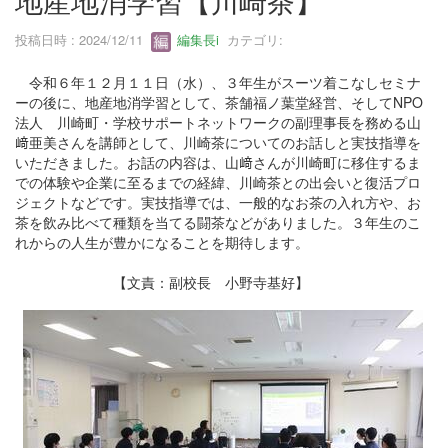
地産地消学習【川崎茶】
投稿日時 : 2024/12/11
編集長i
カテゴリ:
令和６年１２月１１日（水）、３年生がスーツ着こなしセミナ
ーの後に、地産地消学習として、茶舗福ノ葉堂経営、そしてNPO
法人 川崎町・学校サポートネットワークの副理事長を務める山
﨑亜美さんを講師として、川崎茶についてのお話しと実技指導を
いただきました。お話の内容は、山﨑さんが川崎町に移住するま
での体験や企業に至るまでの経緯、川崎茶との出会いと復活プロ
ジェクトなどです。実技指導では、一般的なお茶の入れ方や、お
茶を飲み比べて種類を当てる闘茶などがありました。３年生のこ
れからの人生が豊かになることを期待します。
【文責：副校長 小野寺基好】