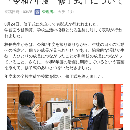
「令和7年度 修了式」について
投稿日時 : 03/25
管理者a
カテゴリ:
3月24日、修了式に先立って表彰式が行われました。
学習面や皆勤賞、学校生活の模範となる生徒に対して表彰が行わ
れました。
校長先生からは、令和7年度を振り返りながら、生徒の日々の活動
への感謝と、個々の成長が見られた1年であり、協働的な活動が生
徒一人ひとりの成長につながったことが川崎校の成長につながっ
ていること。さらに、令和8年度の活躍に期待しているという言葉
を添えて、修了式のあいさつをいただきました。
年度末の全校生徒で校歌を歌い、修了式を終えました。