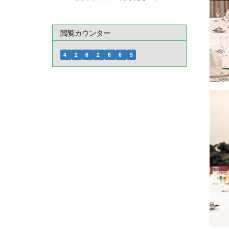
閲覧カウンター
4
2
6
2
6
6
5