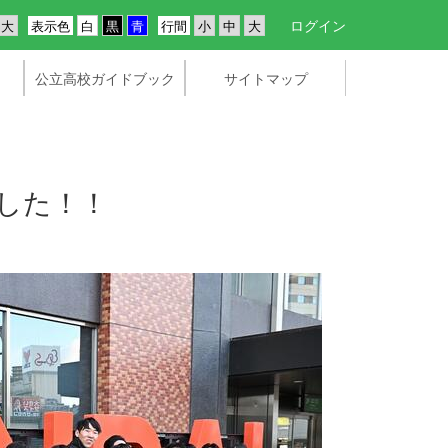
ログイン
表示色
行間
公立高校ガイドブック
サイトマップ
した！！