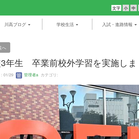
文字
川高ブログ
学校生活
入試・進路情報
覧へ
校3年生 卒業前校外学習を実施しま
 01/29
管理者a
カテゴリ: