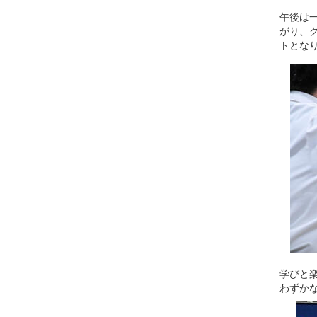
午後は
がり、
トとな
学びと
わずか