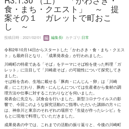
R3.1.30 （土） 「かわさき・
食・まち・クエスト」 ～ 提
案その１ ガレットで町おこ
し ～
投稿日時 : 2021/02/01
編集長i
カテゴリ:
日常
令和2年10月14日からスタートした「かわさき・食・まち・クエス
ト」も最終日となり、「成果発表会」が行われました。
川崎町の特産である「そば」をテーマにそば粉を使った料理「ガ
レット」に注目して「川崎産そば」の可能性について探究してき
ました。
そば粉を含め、生地に載せる「豚肉・にんじん・卵」は「川崎
産」にこだわり、豚肉・にんじんについては生産者から食材の調
理方法や仕事に対するこだわりなどを伺いました。
発表会に先立ち、試食会を行いました。新型コロナウイルスの影
響で、今回このような探究活動のご指導いただいた講師の方々に
は、神奈川と東京のそれぞれの場所で『生徒が作ったレシピ』を
もとに現地で料理していただきました。
成果発表の中では、これまでの活動の振り返りと、今後の川崎町