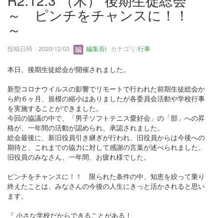
R2.12.3 （木） 後期生徒総会
～ ピンチをチャンスに！！
～
投稿日時 : 2020/12/03
編集長i
カテゴリ:
行事
本日、後期生徒総会が開催されました。
新型コロナウイルスの影響でリモートで行われた前期生徒総会か
ら約６ヶ月、規模の縮小はありましたが各委員会活動や学校行事
を実施することができました。
今回の協議の中で、「男子ソフトテニス愛好会」の「部」への昇
格が、一年間の活動が認められ、承認されました。
総会最後に、新旧役員引き継ぎが行われ、旧役員からは今後への
期待と、これまでの協力に対して感謝の言葉が述べられました。
旧役員のみなさん、一年間、お疲れ様でした。
ピンチをチャンスに！！ 限られた条件の中、知恵を絞って乗り
終えたことは、みなさんの今後の人生にきっと活かされると思い
ます。
『 小さな学校だからできることがある！