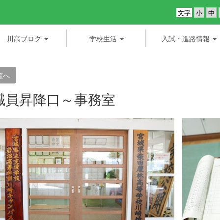
文字
川高ブログ
学校生活
入試・進路情報
覧へ
職員昇降口～事務室