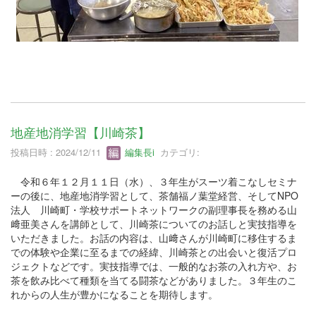
地産地消学習【川崎茶】
投稿日時 : 2024/12/11
編集長i
カテゴリ:
令和６年１２月１１日（水）、３年生がスーツ着こなしセミナ
ーの後に、地産地消学習として、茶舗福ノ葉堂経営、そしてNPO
法人 川崎町・学校サポートネットワークの副理事長を務める山
﨑亜美さんを講師として、川崎茶についてのお話しと実技指導を
いただきました。お話の内容は、山﨑さんが川崎町に移住するま
での体験や企業に至るまでの経緯、川崎茶との出会いと復活プロ
ジェクトなどです。実技指導では、一般的なお茶の入れ方や、お
茶を飲み比べて種類を当てる闘茶などがありました。３年生のこ
れからの人生が豊かになることを期待します。