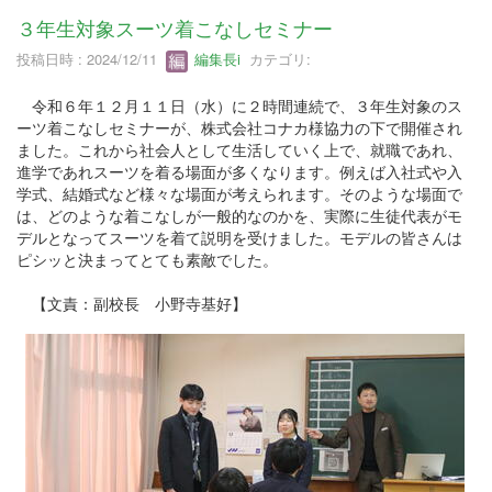
３年生対象スーツ着こなしセミナー
投稿日時 : 2024/12/11
編集長i
カテゴリ:
令和６年１２月１１日（水）に２時間連続で、３年生対象のス
ーツ着こなしセミナーが、株式会社コナカ様協力の下で開催され
ました。これから社会人として生活していく上で、就職であれ、
進学であれスーツを着る場面が多くなります。例えば入社式や入
学式、結婚式など様々な場面が考えられます。そのような場面で
は、どのような着こなしが一般的なのかを、実際に生徒代表がモ
デルとなってスーツを着て説明を受けました。モデルの皆さんは
ピシッと決まってとても素敵でした。
【文責：副校長 小野寺基好】