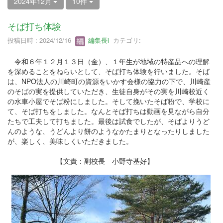
2024年12月
10件
そば打ち体験
投稿日時 : 2024/12/16
編集長i
カテゴリ:
令和６年１２月１３日（金）、１年生が地域の特産品への理解
を深めることをねらいとして、そば打ち体験を行いました。そば
は、NPO法人の川崎町の資源をいかす会様の協力の下で、川崎産
のそばの実を提供していただき、生徒自身がその実を川崎校近く
の水車小屋でそば粉にしました。そして挽いたそば粉で、学校に
て、そば打ちをしました。なんとそば打ちは動画を見ながら自分
たちで工夫して打ちました。最後は試食でしたが、そばよりうど
んのような、うどんより餅のようなかたまりとなったりしました
が、楽しく、美味しくいただきました。
【文責：副校長 小野寺基好】