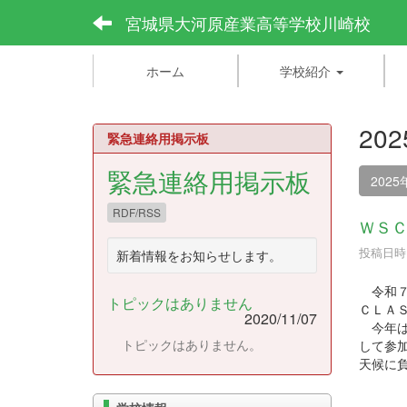
宮城県大河原産業高等学校川崎校
ホーム
学校紹介
20
緊急連絡用掲示板
緊急連絡用掲示板
2025
RDF/RSS
ＷＳ
投稿日時 :
新着情報をお知らせします。
令和７
トピックはありません
ＣＬＡ
2020/11/07
今年は
トピックはありません。
して参
天候に
【