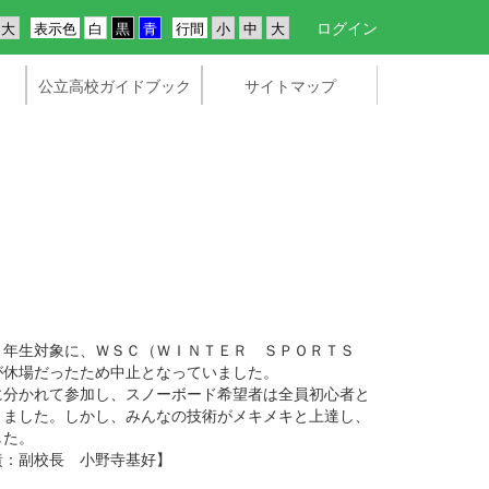
ログイン
表示色
行間
公立高校ガイドブック
サイトマップ
２年生対象に、ＷＳＣ（ＷＩＮＴＥＲ ＳＰＯＲＴＳ
が休場だったため中止となっていました。
分かれて参加し、スノーボード希望者は全員初心者と
りました。しかし、みんなの技術がメキメキと上達し、
した。
寺基好】