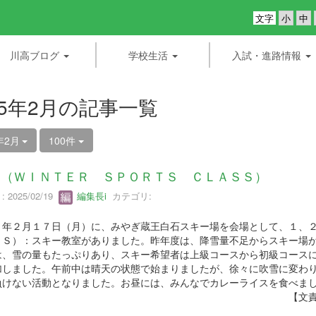
文字
川高ブログ
学校生活
入試・進路情報
25年2月の記事一覧
年2月
100件
Ｃ（ＷＩＮＴＥＲ ＳＰＯＲＴＳ ＣＬＡＳＳ）
 2025/02/19
編集長i
カテゴリ:
年２月１７日（月）に、みやぎ蔵王白石スキー場を会場として、１、
ＳＳ）：スキー教室がありました。昨年度は、降雪量不足からスキー場
、雪の量もたっぷりあり、スキー希望者は上級コースから初級コースに
加しました。午前中は晴天の状態で始まりましたが、徐々に吹雪に変わ
負けない活動となりました。お昼には、みんなでカレーライスを食べま
文責：副校長 小野