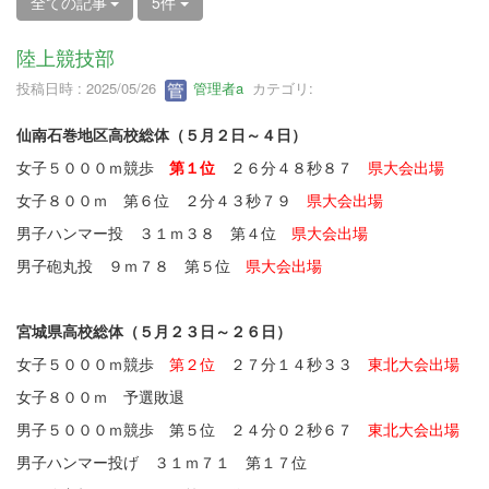
全ての記事
5件
陸上競技部
投稿日時 : 2025/05/26
管理者a
カテゴリ:
仙南石巻地区高校総体（５月２日～４日）
女子５０００ｍ競歩
第１位
２６分４８秒８７
県大会出場
女子８００ｍ 第６位 ２分４３秒７９
県大会出場
男子ハンマー投 ３１ｍ３８ 第４位
県大会出場
男子砲丸投 ９ｍ７８ 第５位
県大会出場
宮城県高校総体（５月２３日～２６日）
女子５０００ｍ競歩
第２位
２７分１４秒３３
東北大会出場
女子８００ｍ 予選敗退
男子５０００ｍ競歩 第５位 ２４分０２秒６７
東北大会出場
男子ハンマー投げ ３１ｍ７１ 第１７位