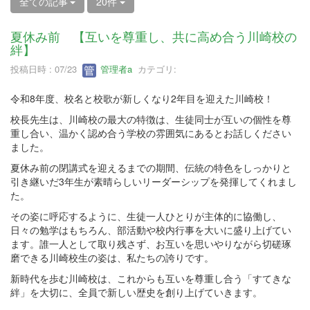
全ての記事
20件
夏休み前 【互いを尊重し、共に高め合う川崎校の
絆】
投稿日時 : 07/23
管理者a
カテゴリ:
令和8年度、校名と校歌が新しくなり2年目を迎えた川崎校！
校長先生は、川崎校の最大の特徴は、生徒同士が互いの個性を尊
重し合い、温かく認め合う学校の雰囲気にあるとお話しください
ました。
夏休み前の閉講式を迎えるまでの期間、伝統の特色をしっかりと
引き継いだ3年生が素晴らしいリーダーシップを発揮してくれまし
た。
その姿に呼応するように、生徒一人ひとりが主体的に協働し、
日々の勉学はもちろん、部活動や校内行事を大いに盛り上げてい
ます。誰一人として取り残さず、お互いを思いやりながら切磋琢
磨できる川崎校生の姿は、私たちの誇りです。
新時代を歩む川崎校は、これからも互いを尊重し合う「すてきな
絆」を大切に、全員で新しい歴史を創り上げていきます。