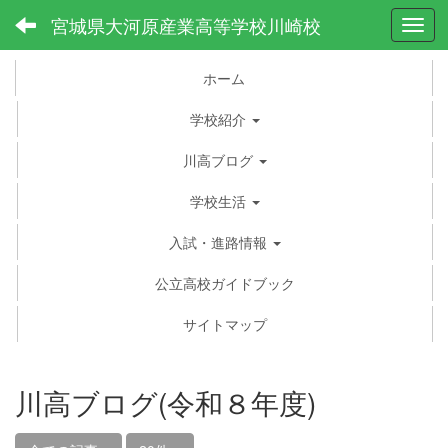
宮城県大河原産業高等学校川崎校
Toggl
ホーム
学校紹介
川高ブログ
学校生活
入試・進路情報
公立高校ガイドブック
サイトマップ
川高ブログ(令和８年度)