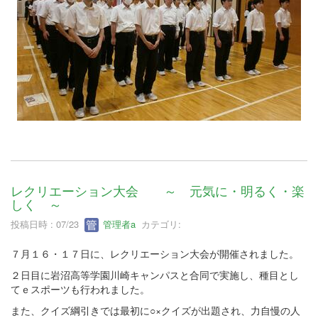
レクリエーション大会 ～ 元気に・明るく・楽
しく ～
投稿日時 : 07/23
管理者a
カテゴリ:
７月１６・１７日に、レクリエーション大会が開催されました。
２日目に岩沼高等学園川崎キャンパスと合同で実施し、種目とし
てｅスポーツも行われました。
また、クイズ綱引きでは最初に○×クイズが出題され、力自慢の人