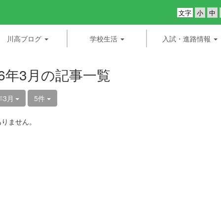
文字
川高ブログ
学校生活
入試・進路情報
26年3月の記事一覧
年3月
5件
ありません。