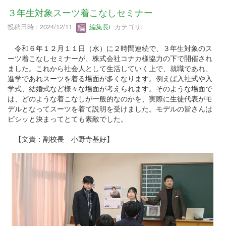
３年生対象スーツ着こなしセミナー
投稿日時 : 2024/12/11
編集長i
カテゴリ:
令和６年１２月１１日（水）に２時間連続で、３年生対象のス
ーツ着こなしセミナーが、株式会社コナカ様協力の下で開催され
ました。これから社会人として生活していく上で、就職であれ、
進学であれスーツを着る場面が多くなります。例えば入社式や入
学式、結婚式など様々な場面が考えられます。そのような場面で
は、どのような着こなしが一般的なのかを、実際に生徒代表がモ
デルとなってスーツを着て説明を受けました。モデルの皆さんは
ピシッと決まってとても素敵でした。
【文責：副校長 小野寺基好】