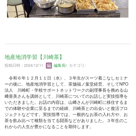
地産地消学習【川崎茶】
投稿日時 : 2024/12/11
編集長i
カテゴリ:
令和６年１２月１１日（水）、３年生がスーツ着こなしセミナ
ーの後に、地産地消学習として、茶舗福ノ葉堂経営、そしてNPO
法人 川崎町・学校サポートネットワークの副理事長を務める山
﨑亜美さんを講師として、川崎茶についてのお話しと実技指導を
いただきました。お話の内容は、山﨑さんが川崎町に移住するま
での体験や企業に至るまでの経緯、川崎茶との出会いと復活プロ
ジェクトなどです。実技指導では、一般的なお茶の入れ方や、お
茶を飲み比べて種類を当てる闘茶などがありました。３年生のこ
れからの人生が豊かになることを期待します。