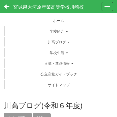
宮城県大河原産業高等学校川崎校
Toggl
ホーム
学校紹介
川高ブログ
学校生活
入試・進路情報
公立高校ガイドブック
サイトマップ
川高ブログ(令和６年度)