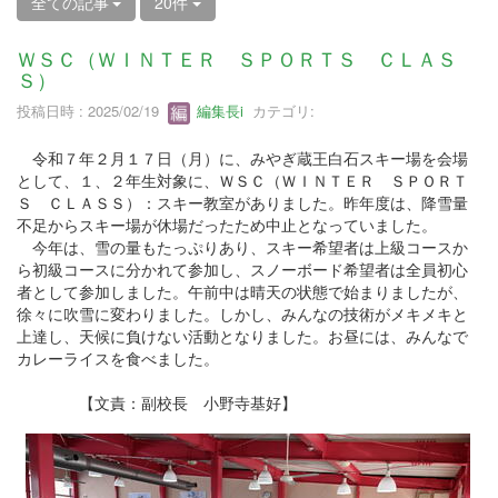
全ての記事
20件
ＷＳＣ（ＷＩＮＴＥＲ ＳＰＯＲＴＳ ＣＬＡＳ
Ｓ）
投稿日時 : 2025/02/19
編集長i
カテゴリ:
令和７年２月１７日（月）に、みやぎ蔵王白石スキー場を会場
として、１、２年生対象に、ＷＳＣ（ＷＩＮＴＥＲ ＳＰＯＲＴ
Ｓ ＣＬＡＳＳ）：スキー教室がありました。昨年度は、降雪量
不足からスキー場が休場だったため中止となっていました。
今年は、雪の量もたっぷりあり、スキー希望者は上級コースか
ら初級コースに分かれて参加し、スノーボード希望者は全員初心
者として参加しました。午前中は晴天の状態で始まりましたが、
徐々に吹雪に変わりました。しかし、みんなの技術がメキメキと
上達し、天候に負けない活動となりました。お昼には、みんなで
カレーライスを食べました。
【文責：副校長 小野寺基好】