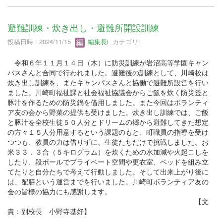
避難訓練・炊き出し・避難所開設訓練
投稿日時 : 2024/11/15
編集長i
カテゴリ:
令和６年１１月１４日（木）に防災訓練が岩沼高等学園キャン
パスさんと合同で行われました。避難後の訓練として、川崎校は
炊き出し訓練を、またキャンパスさんと協働で避難所設営を行い
ました。川崎町福祉課と社会福祉協議会からご飯を炊く防災釜と
豚汁を作るための防災鍋を借用しました。また今回はボランティ
ア友の会から野菜の提供も受けました。炊き出し訓練では、ご飯
と豚汁を全校生徒５０人分とドリームの郷から避難してきた想定
の方々１５人分用意するという課題のもと、町職員の指導を受け
つつも、教員の力は借りずに、生徒たちだけで挑戦しました。お
米３３．３合（５キログラム）を炊くための水加減や火起こしを
したり、段ボールでプライベート空間や更衣室、ベッドを組み立
てたりと自分たちで考えて行動しました。そして出来上がり後に
は、配膳という運営までを行いました。川崎町ボランティア友の
会の皆様の協力にも感謝します。
【文
責：副校長 小野寺基好】