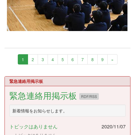
1
2
3
4
5
6
7
8
9
»
緊急連絡用掲示板
緊急連絡用掲示板
RDF/RSS
新着情報をお知らせします。
トピックはありません
2020/11/07