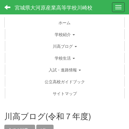
宮城県大河原産業高等学校川崎校
Toggl
ホーム
学校紹介
川高ブログ
学校生活
入試・進路情報
公立高校ガイドブック
サイトマップ
川高ブログ(令和７年度)