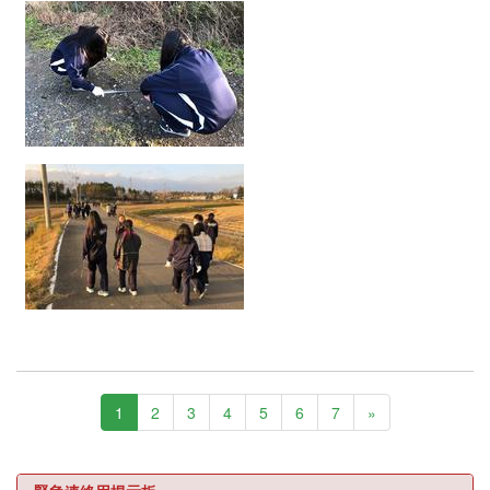
1
2
3
4
5
6
7
»