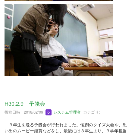
H30.2.9 予餞会
投稿日時 : 2018/02/09
システム管理者
カテゴリ:
３年生を送る予餞会が行われました。恒例のクイズ大会や、思
い出のムービー鑑賞などをし、最後には３年生より、３学年担当