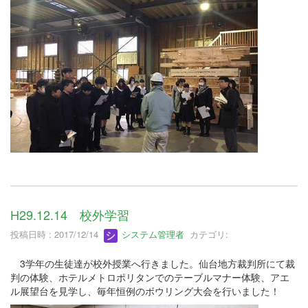
H29.12.14 校外学習
投稿日時 : 2017/12/14
システム管理者
カテゴリ:
3学年の生徒達が校外授業へ行きました。仙台地方裁判所にて裁
判の体験、ホテルメトロポリタンでのテーブルマナー体験、アエ
ル展望台を見学し、毎年恒例のボウリング大会を行いました！